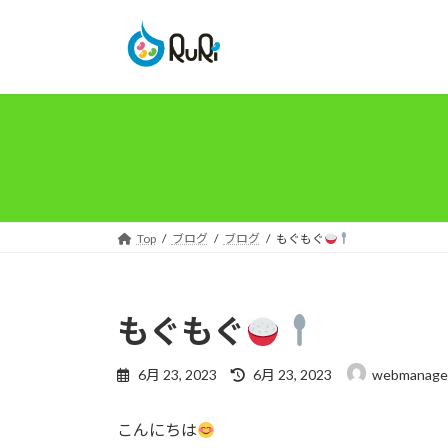
コ
ナ
ン
ビ
テ
ゲ
ン
ー
ツ
シ
へ
ョ
ス
ン
キ
に
ッ
移
プ
動
Top
ブログ
ブログ
もぐもぐ
もぐもぐ
最
6月 23, 2023
6月 23, 2023
webmanage
終
更
こんにちは
新