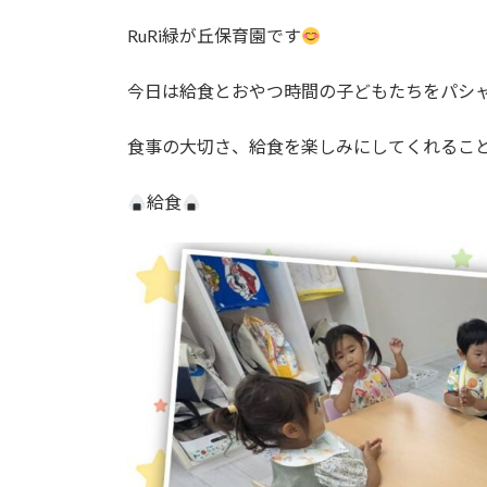
日
時
RuRi緑が丘保育園です
:
今日は給食とおやつ時間の子どもたちをパシ
食事の大切さ、給食を楽しみにしてくれるこ
給食