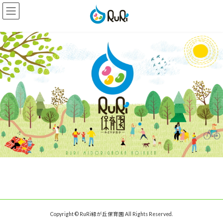
コ
ナ
ン
ビ
テ
ゲ
ン
ー
ツ
シ
へ
ョ
ス
ン
キ
に
ッ
移
プ
動
Copyright © RuRi緑が丘保育園 All Rights Reserved.